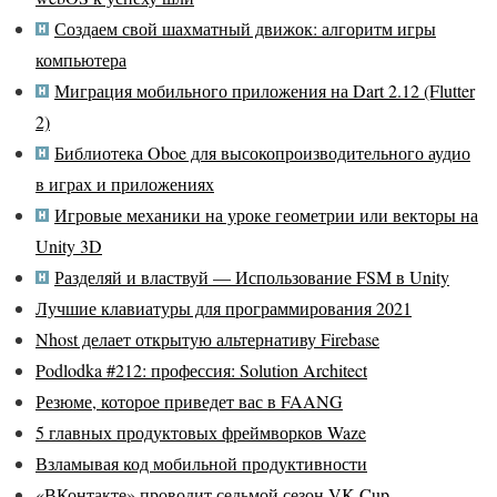
Создаем свой шахматный движок: алгоритм игры
компьютера
Миграция мобильного приложения на Dart 2.12 (Flutter
2)
Библиотека Oboe для высокопроизводительного аудио
в играх и приложениях
Игровые механики на уроке геометрии или векторы на
Unity 3D
Разделяй и властвуй — Использование FSM в Unity
Лучшие клавиатуры для программирования 2021
Nhost делает открытую альтернативу Firebase
Podlodka #212: профессия: Solution Architect
Резюме, которое приведет вас в FAANG
5 главных продуктовых фреймворков Waze
Взламывая код мобильной продуктивности
«ВКонтакте» проводит седьмой сезон VK Cup