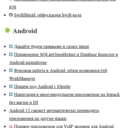
iOS
SwiftShield: обфускация Swift-кода
Android
Давайте будем прямыми в своих intent
Применение SQLiteOpenHelper и Database Inspector в
Android-разработке
Фоновая работа в Android: обзор возможностей
WorkManager
Пишем под Android с Elmslie
Навигация в многомодульном приложении на Jetpack
без магии и DI
Android 12 сможет автоматически переводить
приложения на другие языки
Пример приложения для VoIP звонков для Android