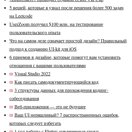
5 вещей, которые я узнал после решения более 500 задач
на Leetcode
UserZoom получил $100 млн. на тестирование
пользовательского опыта
Что на самом деле означает простой дизайн? Правильный
подход к созданию UI-kit для iOS
6 приемов в дизайне, которые помогут вам установить
отношения с вашими пользователями
Visual Studio 2022
Как писать самодокументирующийся код
3 структуры данных для прохождения кодинг-
собеседования
Веб-приложения — это не будущее
Ваш UI неряшливый? 7 распространенных ошибок,
которых следует избегать
1 год работы с Flutter: извлеченные уроки