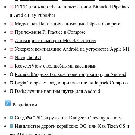
CI/CD для Android с использованием Bitbucket Pipelines
и Gradle Play Publisher
Модульная Навигация с помощью Jetpack Compose
Приложение Pi Practice в Compose
Анимация с помощью Jetpack Compose
Ускоряем компиляцию Android на устройстве Apple M1
NavigationUI
RecyclerView с волшебными касаниями
RoundedProgressBar: красивый индикатор для Android
Login Template: вход в приложение на Jetpack Compose
Dads: лучшие папины шутки для Android
Разработка
Создаём 2,5D-игру жанра Dungeon Crawling в Unity
Извилистые дороги корейских ОС, или Как Tizen OS и
webOS к успеху шли