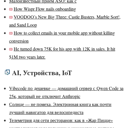
Малоизвестный приём ASO: как с
How Wispr Flow nails onboarding
VOODOO’s New Big Three: Castle Busters, Marble Sort!,
and Sand Loop
How to collect emails in your mobile app without killing
conversion
He turned down 75K for his app with 12K in sales. It hit
$1M two years later.
AI, Устройства, IoT
Vibecode по дешевке — домашний сервер с Qwen Code за
25к, который не отключит Anthropic
Солнце — не помеха. Электронная книга как почти
лучший навигатор для велосипедиста
Телеметрия для сети ресторанов: как в «Жар Пицце»