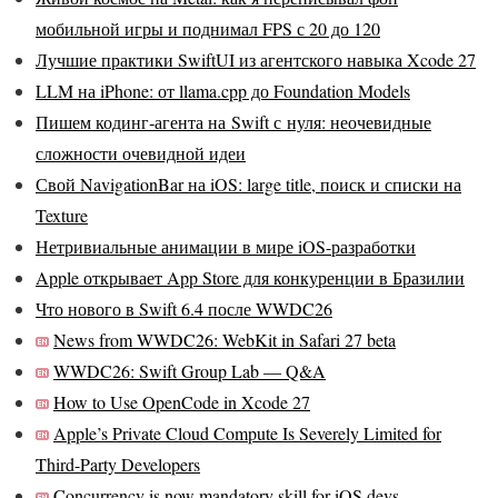
мобильной игры и поднимал FPS с 20 до 120
Лучшие практики SwiftUI из агентского навыка Xcode 27
LLM на iPhone: от llama.cpp до Foundation Models
Пишем кодинг‑агента на Swift с нуля: неочевидные
сложности очевидной идеи
Свой NavigationBar на iOS: large title, поиск и списки на
Texture
Нетривиальные анимации в мире iOS-разработки
Apple открывает App Store для конкуренции в Бразилии
Что нового в Swift 6.4 после WWDC26
News from WWDC26: WebKit in Safari 27 beta
WWDC26: Swift Group Lab — Q&A
How to Use OpenCode in Xcode 27
Apple’s Private Cloud Compute Is Severely Limited for
Third-Party Developers
Concurrency is now mandatory skill for iOS devs