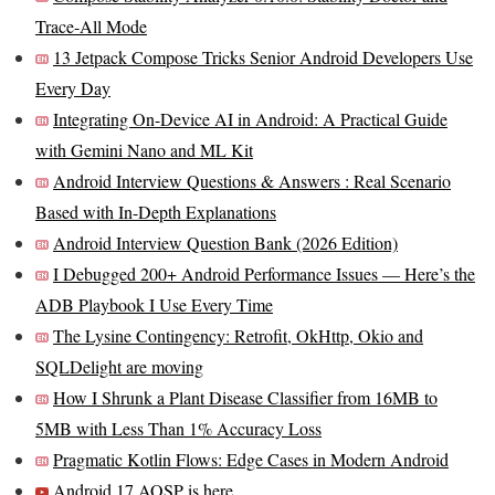
Trace-All Mode
13 Jetpack Compose Tricks Senior Android Developers Use
Every Day
Integrating On-Device AI in Android: A Practical Guide
with Gemini Nano and ML Kit
Android Interview Questions & Answers : Real Scenario
Based with In-Depth Explanations
Android Interview Question Bank (2026 Edition)
I Debugged 200+ Android Performance Issues — Here’s the
ADB Playbook I Use Every Time
The Lysine Contingency: Retrofit, OkHttp, Okio and
SQLDelight are moving
How I Shrunk a Plant Disease Classifier from 16MB to
5MB with Less Than 1% Accuracy Loss
Pragmatic Kotlin Flows: Edge Cases in Modern Android
Android 17 AOSP is here