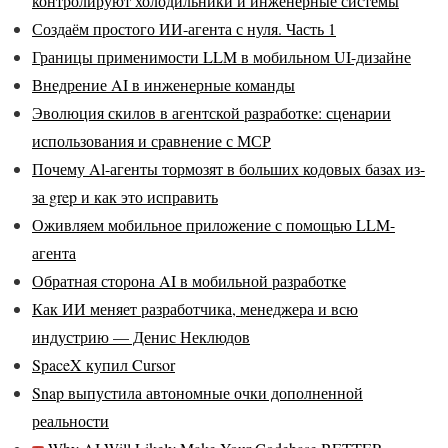
контролируют холодильники и инженерные системы
Создаём простого ИИ-агента с нуля. Часть 1
Границы применимости LLM в мобильном UI-дизайне
Внедрение AI в инженерные команды
Эволюция скилов в агентской разработке: сценарии
использования и сравнение с МСР
Почему Al-агенты тормозят в больших кодовых базах из-
за grep и как это исправить
Оживляем мобильное приложение с помощью LLM-
агента
Обратная сторона AI в мобильной разработке
Как ИИ меняет разработчика, менеджера и всю
индустрию — Денис Неклюдов
SpaceX купил Cursor
Snap выпустила автономные очки дополненной
реальности