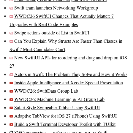
Swift team launches Networking Workgroup
WWDC26 SwiftUI Changes That Actually Matter: 7
Upgrades with Real Code Examples
Swipe actions outside of List in SwiftUI
Can You Explain Why Structs Are Faster Than Classes in
Swift? Most Candidates Can’t
New SwiftUI APIs for reordering and drag and drop on iOS
27
Actors in Swift: The Problem They Solve and How it Works
Inside Apple Intelligence and Xcode: Special Presentation
WWDC26: SwiftData Group Lab
WWDC26: Machine Learning & AI Group Lab
Safari Style Swipeable Tabbar Using SwiftUI
Adaptive TabView for iOS 27 (iPhone) Using SwiftUI
Build a Swift Terminal Developer Toolkit with TUIkit
SWCompression — работа с архивами на Swift