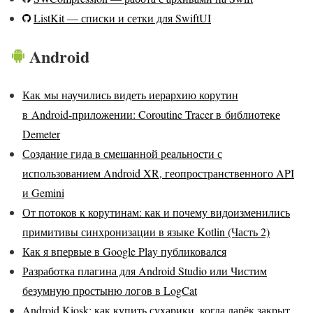
ListKit — списки и сетки для SwiftUI
Android
Как мы научились видеть иерархию корутин
в Android‑приложении: Coroutine Tracer в библиотеке
Demeter
Создание гида в смешанной реальности с
использованием Android XR, геопространственного API
и Gemini
От потоков к корутинам: как и почему видоизменились
примитивы синхронизации в языке Kotlin (Часть 2)
Как я впервые в Google Play публиковался
Разработка плагина для Android Studio или Чистим
безумную простыню логов в LogCat
Android Kiosk: как купить сухарики, когда ларёк закрыт